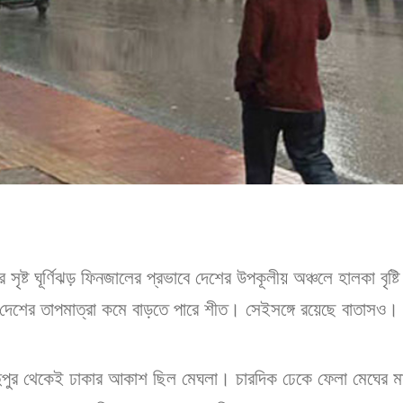
ে সৃষ্ট ঘূর্ণিঝড় ফিনজালের প্রভাবে দেশের উপকূলীয় অঞ্চলে হালকা বৃষ্টি 
েশের তাপমাত্রা কমে বাড়তে পারে শীত। সেইসঙ্গে রয়েছে বাতাসও। 
ুপুর থেকেই ঢাকার আকাশ ছিল মেঘলা। চারদিক ঢেকে ফেলা মেঘের মা