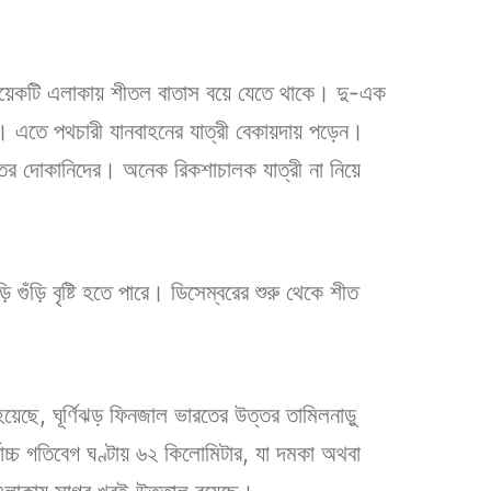
 কয়েকটি এলাকায় শীতল বাতাস বয়ে যেতে থাকে। দু-এক
ুরু হয়। এতে পথচারী যানবাহনের যাত্রী বেকায়দায় পড়েন।
াতের দোকানিদের। অনেক রিকশাচালক যাত্রী না নিয়ে
ুঁড়ি বৃষ্টি হতে পারে। ডিসেম্বরের শুরু থেকে শীত
য়েছে, ঘূর্ণিঝড় ফিনজাল ভারতের উত্তর তামিলনাড়ু
বোচ্চ গতিবেগ ঘণ্টায় ৬২ কিলোমিটার, যা দমকা অথবা