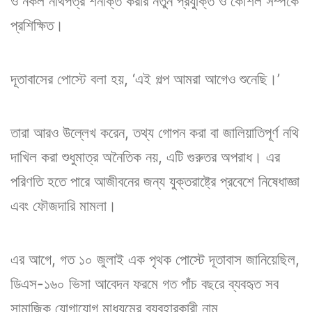
ও নকল নথিপত্র শনাক্ত করার নতুন প্রযুক্তি ও কৌশল সম্পর্কে
প্রশিক্ষিত।
দূতাবাসের পোস্টে বলা হয়, ‘এই গল্প আমরা আগেও শুনেছি।’
তারা আরও উল্লেখ করেন, তথ্য গোপন করা বা জালিয়াতিপূর্ণ নথি
দাখিল করা শুধুমাত্র অনৈতিক নয়, এটি গুরুতর অপরাধ। এর
পরিণতি হতে পারে আজীবনের জন্য যুক্তরাষ্ট্রে প্রবেশে নিষেধাজ্ঞা
এবং ফৌজদারি মামলা।
এর আগে, গত ১০ জুলাই এক পৃথক পোস্টে দূতাবাস জানিয়েছিল,
ডিএস-১৬০ ভিসা আবেদন ফরমে গত পাঁচ বছরে ব্যবহৃত সব
সামাজিক যোগাযোগ মাধ্যমের ব্যবহারকারী নাম