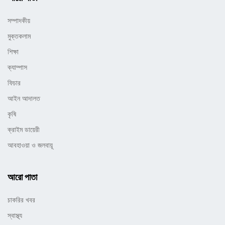
সম্পাদকীয়
মুক্তকলাম
শিক্ষা
ক্যাম্পাস
ফিচার
আইন আদালত
কৃষি
ক্রাইম ডায়েরী
আবহাওয়া ও জলবায়ূ
আরো পাতা
চাকরির খবর
স্বাস্থ্য