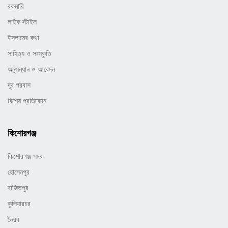
রকমারি
লাইফ স্টাইল
ইসলামের কথা
সাহিত্য ও সংস্কৃতি
অনুসন্ধান ও আবেদন
দূর পরবাস
বিশেষ প্রতিবেদন
কিশোরগঞ্জ
কিশোরগঞ্জ সদর
হোসেনপুর
বাজিতপুর
কুলিয়ারচর
ভৈরব