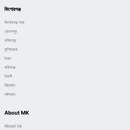
কিশোরগঞ্জ
কিশোরগঞ্জ সদর
হোসেনপুর
বাজিতপুর
কুলিয়ারচর
ভৈরব
করিমগঞ্জ
নিকলী
মিঠামইন
অষ্টগ্রাম
About MK
About Us