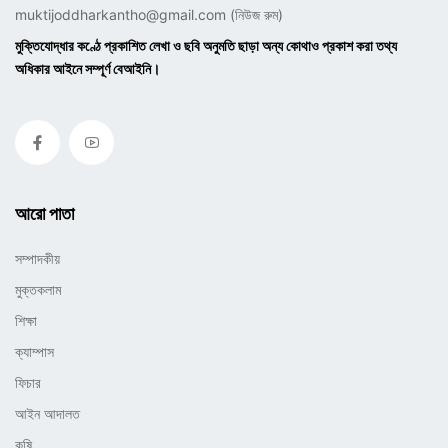
muktijoddharkantho@gmail.com
(নিউজ রুম)
মুক্তিযোদ্ধার কণ্ঠে প্রকাশিত লেখা ও ছবি অনুমতি ছাড়া অন্য কোথাও প্রকাশ করা তথ্য
অধিকার আইনে সম্পূর্ণ বেআইনি।
আরো পাতা
সম্পাদকীয়
মুক্তকলাম
শিক্ষা
ক্যাম্পাস
ফিচার
আইন আদালত
কৃষি