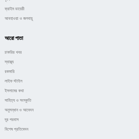
ক্রাইম ডায়েরী
আবহাওয়া ও জলবায়ূ
আরো পাতা
চাকরির খবর
স্বাস্থ্য
রকমারি
লাইফ স্টাইল
ইসলামের কথা
সাহিত্য ও সংস্কৃতি
অনুসন্ধান ও আবেদন
দূর পরবাস
বিশেষ প্রতিবেদন