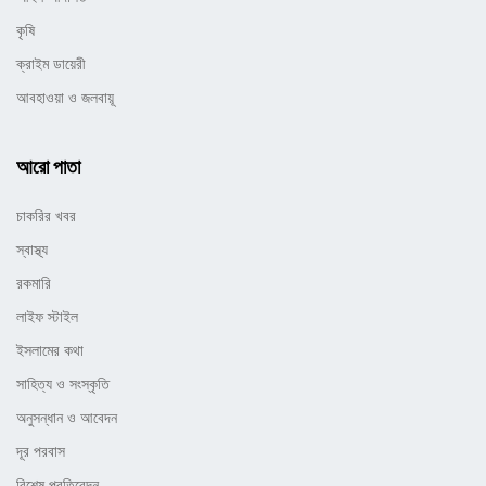
কৃষি
ক্রাইম ডায়েরী
আবহাওয়া ও জলবায়ূ
আরো পাতা
চাকরির খবর
স্বাস্থ্য
রকমারি
লাইফ স্টাইল
ইসলামের কথা
সাহিত্য ও সংস্কৃতি
অনুসন্ধান ও আবেদন
দূর পরবাস
বিশেষ প্রতিবেদন