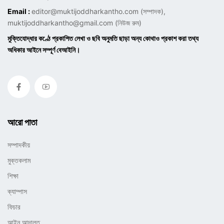
Email :
editor@muktijoddharkantho.com
(সম্পাদক),
muktijoddharkantho@gmail.com
(নিউজ রুম)
মুক্তিযোদ্ধার কণ্ঠে প্রকাশিত লেখা ও ছবি অনুমতি ছাড়া অন্য কোথাও প্রকাশ করা তথ্য
অধিকার আইনে সম্পূর্ণ বেআইনি।
আরো পাতা
সম্পাদকীয়
মুক্তকলাম
শিক্ষা
ক্যাম্পাস
ফিচার
আইন আদালত