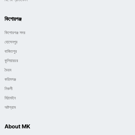
কিশোরগঞ্জ
কিশোরগঞ্জ সদর
হোসেনপুর
বাজিতপুর
কুলিয়ারচর
ভৈরব
করিমগঞ্জ
নিকলী
মিঠামইন
অষ্টগ্রাম
About MK