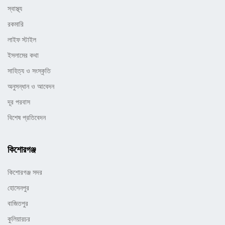
স্বাস্থ্য
রকমারি
লাইফ স্টাইল
ইসলামের কথা
সাহিত্য ও সংস্কৃতি
অনুসন্ধান ও আবেদন
দূর পরবাস
বিশেষ প্রতিবেদন
কিশোরগঞ্জ
কিশোরগঞ্জ সদর
হোসেনপুর
বাজিতপুর
কুলিয়ারচর