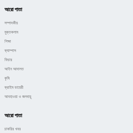
আরো পাতা
সম্পাদকীয়
মুক্তকলাম
শিক্ষা
ক্যাম্পাস
ফিচার
আইন আদালত
কৃষি
ক্রাইম ডায়েরী
আবহাওয়া ও জলবায়ূ
আরো পাতা
চাকরির খবর