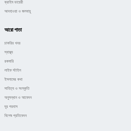
ক্রাইম ডায়েরী
আবহাওয়া ও জলবায়ূ
আরো পাতা
চাকরির খবর
স্বাস্থ্য
রকমারি
লাইফ স্টাইল
ইসলামের কথা
সাহিত্য ও সংস্কৃতি
অনুসন্ধান ও আবেদন
দূর পরবাস
বিশেষ প্রতিবেদন