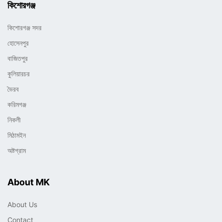
কিশোরগঞ্জ
কিশোরগঞ্জ সদর
হোসেনপুর
বাজিতপুর
কুলিয়ারচর
ভৈরব
করিমগঞ্জ
নিকলী
মিঠামইন
অষ্টগ্রাম
About MK
About Us
Contact