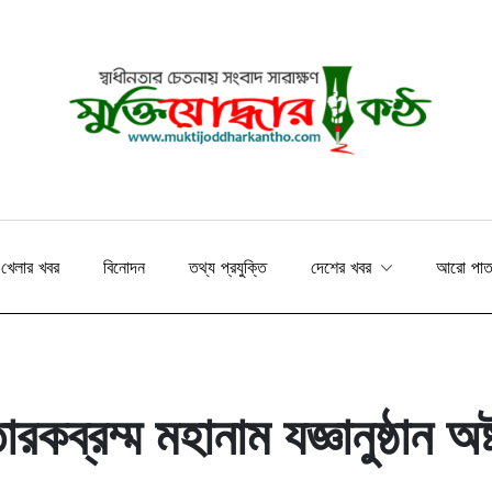
খেলার খবর
বিনোদন
তথ্য প্রযুক্তি
দেশের খবর
আরো পা
কব্রম্ম মহানাম যজ্ঞানুষ্ঠান অষ