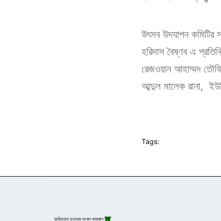
উৎসব উদযাপন কমিটির সভাপ
হরিদাস বৈষ্ণব এ প্রত
রেজওয়ান আহাম্মদ তৌফিক
আব্দুল মালেক রানা, ইউ
Tags: