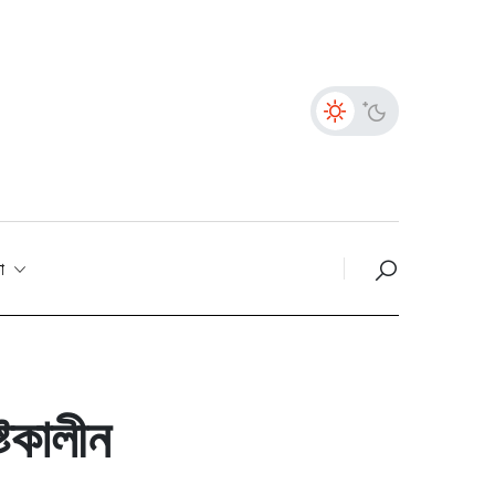
তা
্টকালীন