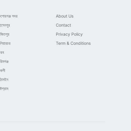
িশোরগঞ্জ সদর
About Us
োসেনপুর
Contact
াজিতপুর
Privacy Policy
লিয়ারচর
Term & Conditions
ৈরব
রিমগঞ্জ
িকলী
িঠামইন
্টগ্রাম