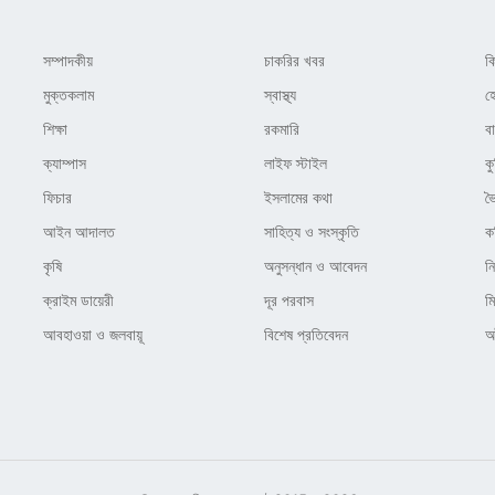
সম্পাদকীয়
চাকরির খবর
ক
মুক্তকলাম
স্বাস্থ্য
হ
শিক্ষা
রকমারি
ব
ক্যাম্পাস
লাইফ স্টাইল
কু
ফিচার
ইসলামের কথা
ভ
আইন আদালত
সাহিত্য ও সংস্কৃতি
ক
কৃষি
অনুসন্ধান ও আবেদন
ন
ক্রাইম ডায়েরী
দূর পরবাস
ম
আবহাওয়া ও জলবায়ূ
বিশেষ প্রতিবেদন
অষ