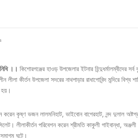
s
িনিধি ।।
কিশোরগঞ্জের হাওড় উপজেলার ইটনার হিন্দুধর্মালম্বীদের সর্ব বৃহ
টকালীন লীলা কীর্তন উপজেলা সদরের নাথপাড়ার রাধাগোবিন্দ মন্দিরে বিশ্ব
ি হয়।
শন করেন কৃষ্ণ ভজন লালমনিহাট, ভাইবোন বাগেরহাট, নন্দ দুলাল অষ্টগ্র
লেট। লীলাকীর্তন পরিবেশন করেন শ্রীমতি কাকুলী গাইবান্ধা, অঞ্জলী বগ
ের সমাগম ঘটে।