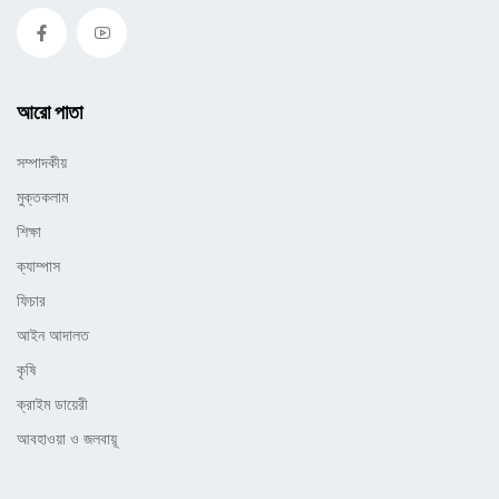
আরো পাতা
সম্পাদকীয়
মুক্তকলাম
শিক্ষা
ক্যাম্পাস
ফিচার
আইন আদালত
কৃষি
ক্রাইম ডায়েরী
আবহাওয়া ও জলবায়ূ