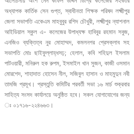
আলোচনায় অংশ নেন কফিল উদ্দিন ডিগ্রি কলেজের সহকারি
অধ্যাপক কার্তিক সেন গুপ্ত, স্বাধীনতা শিক্ষক পরিষদ লক্ষ্মীপুর
জেলা সভাপতি একেএম মাহবুবুর রশিদ চৌধুরী, লক্ষ্মীপুর ন্যাশনাল
আইডিয়াল স্কুল এ- কলেজের উপাধ্যক্ষ হাবিবুর রহমান সবুজ,
এনজিও ব্যক্তিত্ব নুর মোহাম্মদ, কমলনগর প্রেসক্লাব সহ
সভাপতি মোঃ ছাইফুল্লাহ্ধসঢ়; হেলাল, কবি শহিদুল ইসলাম
পাটওয়ারী, মনিরুল হক রুপম, ইসমাইল খান সুজন, কাজী ওসমান
মোরশেদ, শাহাদাত হোসেন নীল, সজিবুল হাসান ও মাহমুদুন নবী
তামজি প্রমূখ। প্রস্তুতি কমিটির পরবর্তী সভা ১৬ মার্চ শুক্রবার
সাহিত্য সংসদ কার্যালয়ে অনুষ্ঠিত হবে। সকল যোগাযোগের জন্য
ঃ ০১৭১৬-২২৪৬৬৩।