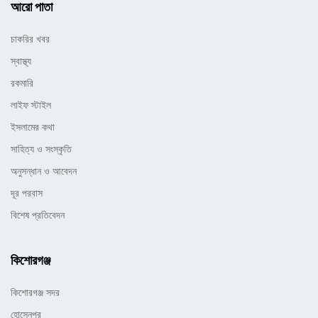
আরো পাতা
চাকরির খবর
স্বাস্থ্য
রকমারি
লাইফ স্টাইল
ইসলামের কথা
সাহিত্য ও সংস্কৃতি
অনুসন্ধান ও আবেদন
দূর পরবাস
বিশেষ প্রতিবেদন
কিশোরগঞ্জ
কিশোরগঞ্জ সদর
হোসেনপুর