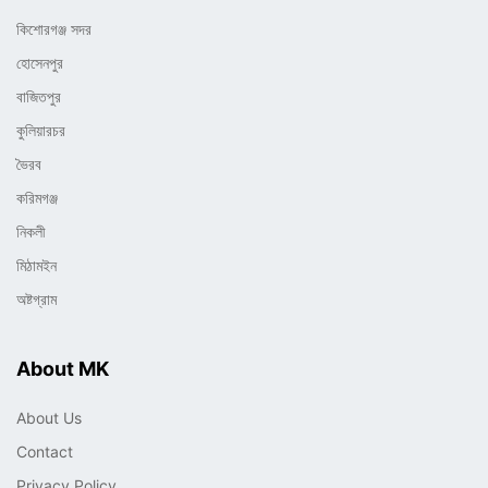
কিশোরগঞ্জ সদর
হোসেনপুর
বাজিতপুর
কুলিয়ারচর
ভৈরব
করিমগঞ্জ
নিকলী
মিঠামইন
অষ্টগ্রাম
About MK
About Us
Contact
Privacy Policy