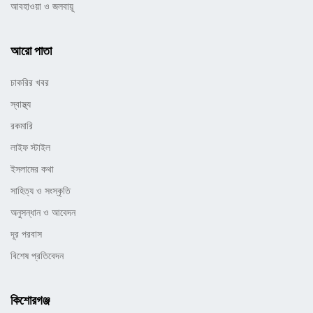
আবহাওয়া ও জলবায়ূ
আরো পাতা
চাকরির খবর
স্বাস্থ্য
রকমারি
লাইফ স্টাইল
ইসলামের কথা
সাহিত্য ও সংস্কৃতি
অনুসন্ধান ও আবেদন
দূর পরবাস
বিশেষ প্রতিবেদন
কিশোরগঞ্জ