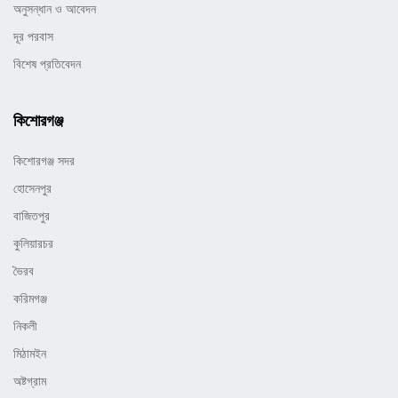
অনুসন্ধান ও আবেদন
দূর পরবাস
বিশেষ প্রতিবেদন
কিশোরগঞ্জ
কিশোরগঞ্জ সদর
হোসেনপুর
বাজিতপুর
কুলিয়ারচর
ভৈরব
করিমগঞ্জ
নিকলী
মিঠামইন
অষ্টগ্রাম