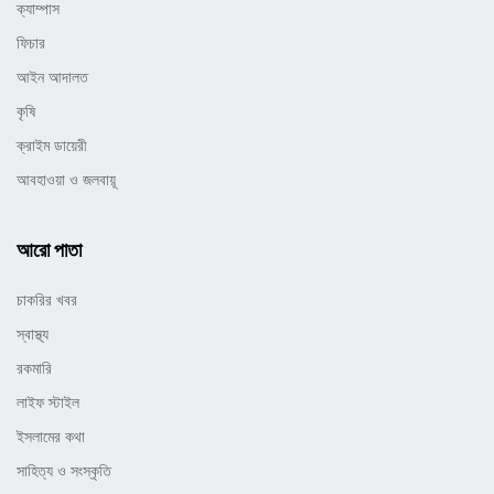
ক্যাম্পাস
ফিচার
আইন আদালত
কৃষি
ক্রাইম ডায়েরী
আবহাওয়া ও জলবায়ূ
আরো পাতা
চাকরির খবর
স্বাস্থ্য
রকমারি
লাইফ স্টাইল
ইসলামের কথা
সাহিত্য ও সংস্কৃতি