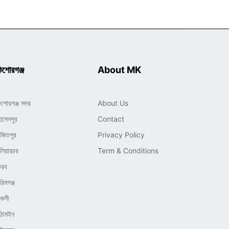
িশোরগঞ্জ
About MK
িশোরগঞ্জ সদর
About Us
োসেনপুর
Contact
াজিতপুর
Privacy Policy
লিয়ারচর
Term & Conditions
ৈরব
রিমগঞ্জ
িকলী
িঠামইন