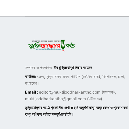
সম্পাদক ও প্রকাশকঃ
বীর মুক্তিযোদ্ধা নিছার আহমদ
কার্যালয়ঃ
১১৫৭, মুক্তিযোদ্ধা ভবন, গাইটাল (জেমিনি রোড), কিশোরগঞ্জ, ঢাকা,
বাংলাদেশ।
Email :
editor@muktijoddharkantho.com
(সম্পাদক),
muktijoddharkantho@gmail.com
(নিউজ রুম)
মুক্তিযোদ্ধার কণ্ঠে প্রকাশিত লেখা ও ছবি অনুমতি ছাড়া অন্য কোথাও প্রকাশ করা
তথ্য অধিকার আইনে সম্পূর্ণ বেআইনি।