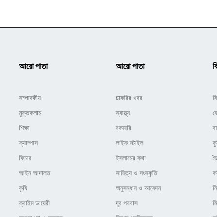
আরো পাতা
আরো পাতা
ক
সম্পাদকীয়
চাকরির খবর
ক
মুক্তকলাম
স্বাস্থ্য
হ
শিক্ষা
রকমারি
ব
ক্যাম্পাস
লাইফ স্টাইল
কু
ফিচার
ইসলামের কথা
ভ
আইন আদালত
সাহিত্য ও সংস্কৃতি
ক
কৃষি
অনুসন্ধান ও আবেদন
ন
ক্রাইম ডায়েরী
দূর পরবাস
ম