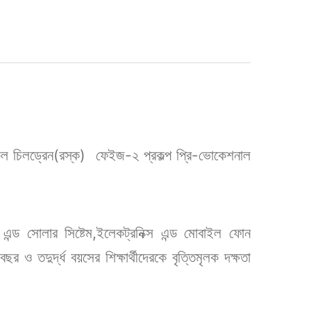
ুল চিলড্রেন(রস্ক) ফেইজ-২ প্রকল্প প্রি-ভোকেশনাল
।
ড সোলার সিষ্টেম,ইলেকট্রনিক্স এন্ড মোবাইল ফোন
ছর ও তদুর্দ্ধ বয়সের শিক্ষার্থীদেরকে বৃত্তিমৃলক দক্ষতা