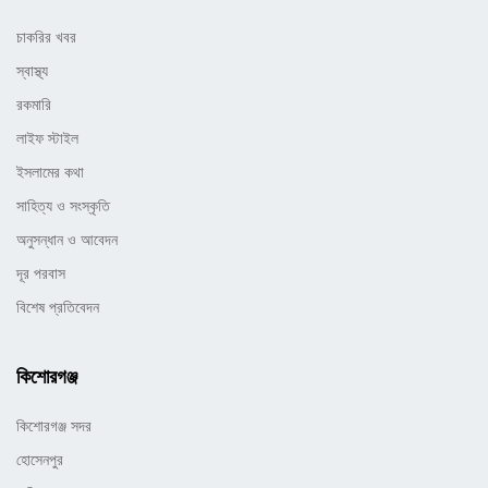
চাকরির খবর
স্বাস্থ্য
রকমারি
লাইফ স্টাইল
ইসলামের কথা
সাহিত্য ও সংস্কৃতি
অনুসন্ধান ও আবেদন
দূর পরবাস
বিশেষ প্রতিবেদন
কিশোরগঞ্জ
কিশোরগঞ্জ সদর
হোসেনপুর