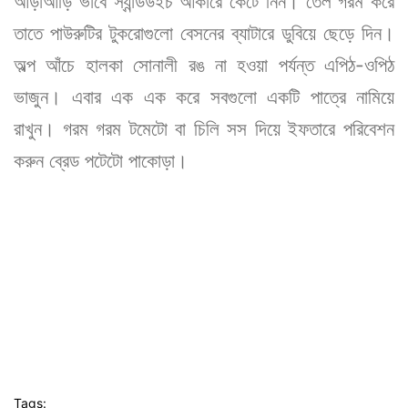
আড়াআড়ি ভাবে স্যান্ডউইচ আকারে কেটে নিন। তেল গরম করে
তাতে পাউরুটির টুকরোগুলো বেসনের ব্যাটারে ডুবিয়ে ছেড়ে দিন।
অল্প আঁচে হালকা সোনালী রঙ না হওয়া পর্যন্ত এপিঠ-ওপিঠ
ভাজুন। এবার এক এক করে সবগুলো একটি পাত্রে নামিয়ে
রাখুন। গরম গরম টমেটো বা চিলি সস দিয়ে ইফতারে পরিবেশন
করুন ব্রেড পটেটো পাকোড়া।
Tags: