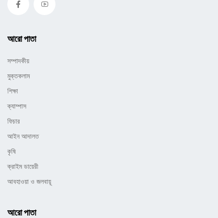
আরো পাতা
সম্পাদকীয়
মুক্তকলাম
শিক্ষা
ক্যাম্পাস
ফিচার
আইন আদালত
কৃষি
ক্রাইম ডায়েরী
আবহাওয়া ও জলবায়ূ
আরো পাতা