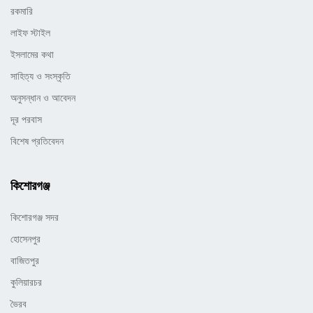
রকমারি
লাইফ স্টাইল
ইসলামের কথা
সাহিত্য ও সংস্কৃতি
অনুসন্ধান ও আবেদন
দূর পরবাস
বিশেষ প্রতিবেদন
কিশোরগঞ্জ
কিশোরগঞ্জ সদর
হোসেনপুর
বাজিতপুর
কুলিয়ারচর
ভৈরব