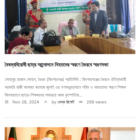
বৈষম্যবিরোধী ছাত্র আন্দোলনে নিহতদের স্মরণে ভৈরবে স্মরণসভা
সোহানুর রহমান সোহান, ভৈরব (কিশোরগঞ্জ) প্রতিনিধি : কিশোরগঞ্জের ভৈরবে ঐতিহ্যবাহী
সরকারি হাজী আসমত কলেজে জুলাই এর গণঅভ্যুত্থানে শহিদ ও আহতদের স্মরণে শিক্ষক
মিলনায়তনে ছাত্র-শিক্ষকদের সমন্বয়ে আজ বৃহস্পতিবা...
Nov 28, 2024
by
ডেস্ক রিপোর্ট
299 views