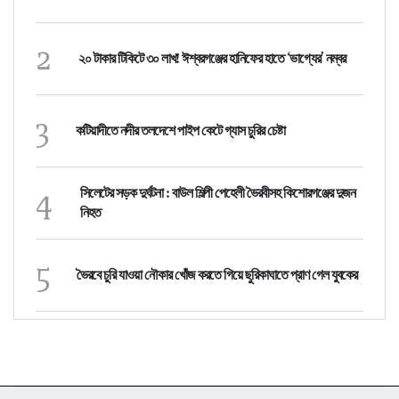
2
২০ টাকার টিকিটে ৩০ লাখ! ঈশ্বরগঞ্জের হানিফের হাতে ‘ভাগ্যের’ নম্বর
3
কটিয়াদীতে নদীর তলদেশে পাইপ কেটে গ্যাস চুরির চেষ্টা
4
সিলেটের সড়ক দুর্ঘটনা : বাউল শিল্পী পেহেলী ভৈরবীসহ কিশোরগঞ্জের দুজন
নিহত
5
ভৈরবে চুরি যাওয়া নৌকার খোঁজ করতে গিয়ে ছুরিকাঘাতে প্রাণ গেল যুবকের