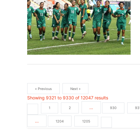
« Previous
Next »
Showing
9321
to
9330
of
12047
results
...
1
2
930
93
...
1204
1205