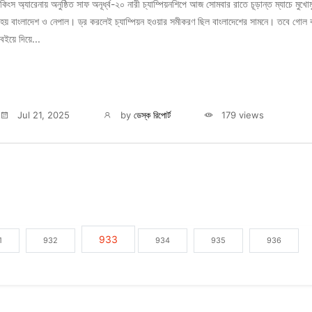
কিংস অ্যারেনায় অনুষ্ঠিত সাফ অনূর্ধ্ব-২০ নারী চ্যাম্পিয়নশিপে আজ সোমবার রাতে চূড়ান্ত ম্যাচে মুখোম
হয় বাংলাদেশ ও নেপাল। ড্র করলেই চ্যাম্পিয়ন হওয়ার সমীকরণ ছিল বাংলাদেশের সামনে। তবে গোল ব
বইয়ে দিয়ে...
Jul 21, 2025
by
ডেস্ক রিপোর্ট
179 views
933
1
932
934
935
936