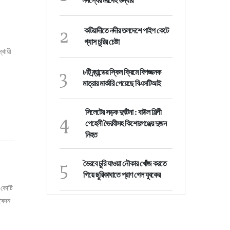
সদস্যের মরদেহ উদ্ধার
2
কটিয়াদীতে নদীর তলদেশে পাইপ কেটে
গ্যাস চুরির চেষ্টা
্থায়ী
3
৮টি ব্র্যান্ডের স্কিন ক্রিমে বিপজ্জনক
মাত্রার মার্কারি পেয়েছে বিএসটিআই
সিলেটের সড়ক দুর্ঘটনা : বাউল শিল্পী
4
পেহেলী ভৈরবীসহ কিশোরগঞ্জের দুজন
নিহত
5
ভৈরবে চুরি যাওয়া নৌকার খোঁজ করতে
গিয়ে ছুরিকাঘাতে প্রাণ গেল যুবকের
২ কোটি
িবেদন