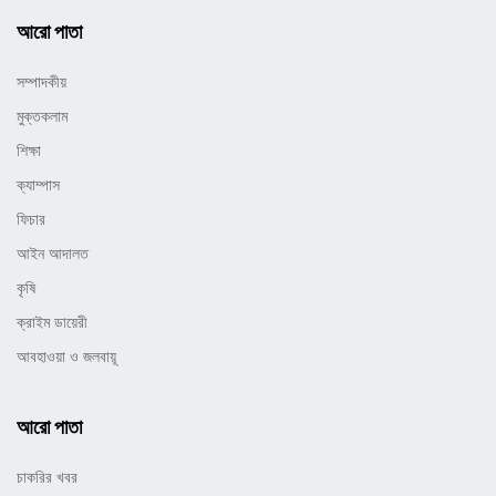
আরো পাতা
সম্পাদকীয়
মুক্তকলাম
শিক্ষা
ক্যাম্পাস
ফিচার
আইন আদালত
কৃষি
ক্রাইম ডায়েরী
আবহাওয়া ও জলবায়ূ
আরো পাতা
চাকরির খবর