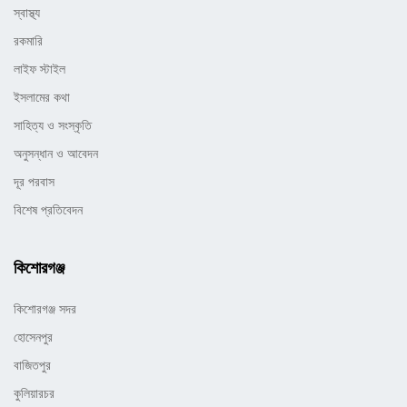
স্বাস্থ্য
রকমারি
লাইফ স্টাইল
ইসলামের কথা
সাহিত্য ও সংস্কৃতি
অনুসন্ধান ও আবেদন
দূর পরবাস
বিশেষ প্রতিবেদন
কিশোরগঞ্জ
কিশোরগঞ্জ সদর
হোসেনপুর
বাজিতপুর
কুলিয়ারচর