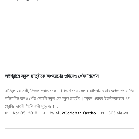
অষ্টগ্রামে স্কুল ছাত্রীকে অপহরণের ৩দিনেও খোঁজ মিলেনি
আমিনুল হক সাদী, নিজস্ব প্রতিবেদক ।। কিশোরগঞ্জ জেলার অষ্টগ্রাম থানায় অপহরণের ৩ দিন
অতিবাহিত হলেও খোঁজ মেলেনি স্কুল এক স্কুল ছাত্রীর। আব্দুল ওয়াদুদ উচ্চবিদ্যালয়ের ৭ম
শ্রেণির ছাত্রী পিংকি রানী সুত্রধর (...
Apr 05, 2018
by
Muktijoddhar Kantho
365 views