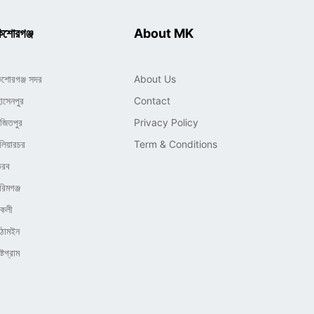
িশোরগঞ্জ
About MK
িশোরগঞ্জ সদর
About Us
োসেনপুর
Contact
াজিতপুর
Privacy Policy
লিয়ারচর
Term & Conditions
ৈরব
রিমগঞ্জ
িকলী
িঠামইন
্টগ্রাম