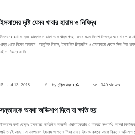
ইসলামের দৃষ্টি যেসব খাবার হারাম ও নিষিদ্ধ
ইসলামের কথা ডেস্কঃ আল্লাহ তাআলা ভাল খাদ্য গ্রহণ করার জন্য নির্দেশ দিয়েছেন আর খারাপ ও ন
খাদ্য খেতে নিষেধ করেছেন। আধুনিক বিজ্ঞান, ইসলামিক চিন্তাবিদ ও ফোকাহায়ে কেরাম নিজ নিজ গবে
বই ও নিবন্ধে এ নি...
Jul 13, 2016
by
মুক্তিযোদ্ধার কন্ঠ
349 views
সন্তানকে অযথা অভিশাপ দিলে যা ক্ষতি হয়
ইসলামের কথা ডেস্কঃ ইসলামের সার্বজনীন আদর্শের ধারাবাহিকতায় এ বিষয়টি সম্পর্কেও আমরা দিকনির্দ
পাই তারই কাছে। এ ব্যাপারেও ইসলাম আমাদের শিক্ষা দেয়। ইসলাম কখনো কারো বিরুদ্ধে অভিশাপ দ