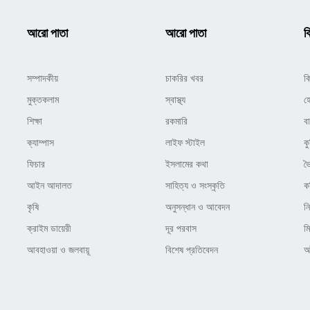
আরো পাতা
আরো পাতা
ক
সম্পাদকীয়
চাকরির খবর
ক
মুক্তকলাম
স্বাস্থ্য
হ
শিক্ষা
রকমারি
ব
ক্যাম্পাস
লাইফ স্টাইল
কু
ফিচার
ইসলামের কথা
ভ
আইন আদালত
সাহিত্য ও সংস্কৃতি
ক
কৃষি
অনুসন্ধান ও আবেদন
ন
ক্রাইম ডায়েরী
দূর পরবাস
ম
আবহাওয়া ও জলবায়ূ
বিশেষ প্রতিবেদন
অষ