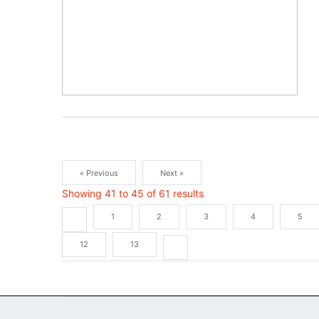
« Previous
Next »
Showing
41
to
45
of
61
results
1
2
3
4
5
12
13