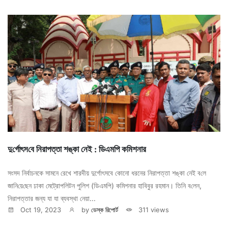
দু‌র্গোৎস‌বে নিরাপত্তা শঙ্কা নেই : ডিএম‌পি ক‌মিশনার
সংসদ নির্বাচনকে সামনে রেখে শারদীয় দুর্গোৎসবে কোনো ধরনের নিরাপত্তা শঙ্কা নেই ব‌লে
জা‌নি‌য়ে‌ছেন ঢাকা মেট্রোপলিটন পুলিশ (ডিএমপি) কমিশনার হাবিবুর রহমান। তি‌নি ব‌লেন,
নিরাপত্তার জন্য যা যা ব্যবস্থা নেয়া...
Oct 19, 2023
by
ডেস্ক রিপোর্ট
311 views