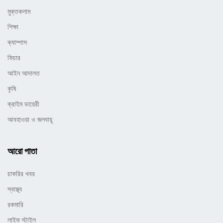
মুক্তকলাম
শিক্ষা
ক্যাম্পাস
ফিচার
আইন আদালত
কৃষি
ক্রাইম ডায়েরী
আবহাওয়া ও জলবায়ূ
আরো পাতা
চাকরির খবর
স্বাস্থ্য
রকমারি
লাইফ স্টাইল