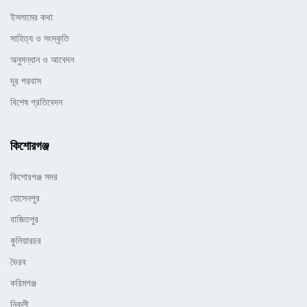
ইসলামের কথা
সাহিত্য ও সংস্কৃতি
অনুসন্ধান ও আবেদন
দূর পরবাস
বিশেষ প্রতিবেদন
কিশোরগঞ্জ
কিশোরগঞ্জ সদর
হোসেনপুর
বাজিতপুর
কুলিয়ারচর
ভৈরব
করিমগঞ্জ
নিকলী