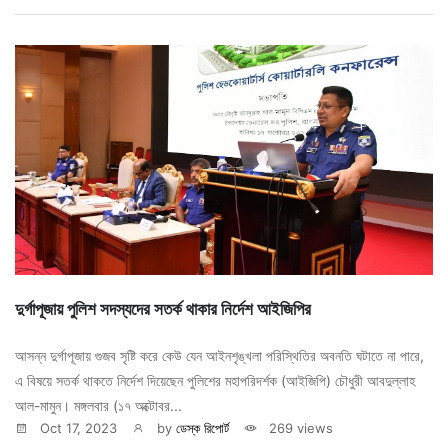
দুর্গাপূজায় পুলিশ সদস্যদের সতর্ক থাকার নির্দেশ আইজিপির
আসন্ন দুর্গাপূজায় গুজব সৃষ্টি করে কেউ যেন আইনশৃঙ্খলা পরিস্থিতির অবনতি ঘটাতে না পারে,
এ বিষয়ে সতর্ক থাকতে নির্দেশ দিয়েছেন পুলিশের মহাপরিদর্শক (আইজিপি) চৌধুরী আবদুল্লাহ
আল-মামুন। মঙ্গলবার (১৭ অক্টোবর...
Oct 17, 2023
by
ডেস্ক রিপোর্ট
269 views