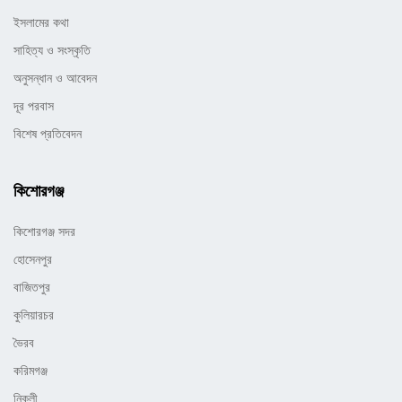
ইসলামের কথা
সাহিত্য ও সংস্কৃতি
অনুসন্ধান ও আবেদন
দূর পরবাস
বিশেষ প্রতিবেদন
কিশোরগঞ্জ
কিশোরগঞ্জ সদর
হোসেনপুর
বাজিতপুর
কুলিয়ারচর
ভৈরব
করিমগঞ্জ
নিকলী