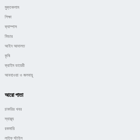
মুক্তকলাম
শিক্ষা
ক্যাম্পাস
ফিচার
আইন আদালত
কৃষি
ক্রাইম ডায়েরী
আবহাওয়া ও জলবায়ূ
আরো পাতা
চাকরির খবর
স্বাস্থ্য
রকমারি
লাইফ স্টাইল