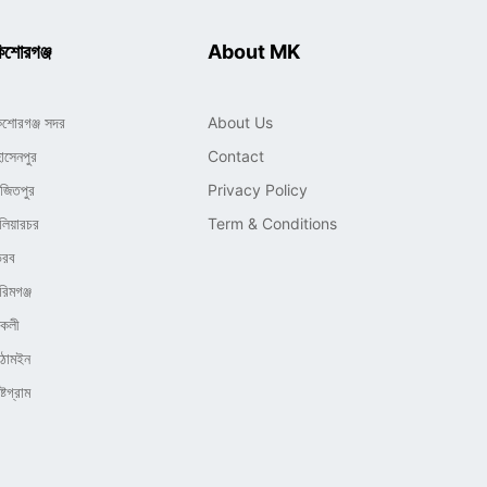
িশোরগঞ্জ
About MK
িশোরগঞ্জ সদর
About Us
োসেনপুর
Contact
াজিতপুর
Privacy Policy
লিয়ারচর
Term & Conditions
ৈরব
রিমগঞ্জ
িকলী
িঠামইন
্টগ্রাম