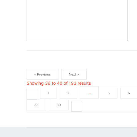
« Previous
Next »
Showing
36
to
40
of
193
results
...
1
2
5
6
38
39