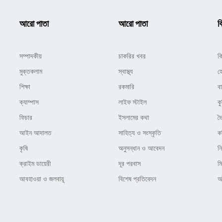
আরো পাতা
আরো পাতা
ক
সম্পাদকীয়
চাকরির খবর
ক
মুক্তকলাম
স্বাস্থ্য
হ
শিক্ষা
রকমারি
ব
ক্যাম্পাস
লাইফ স্টাইল
কু
ফিচার
ইসলামের কথা
ভ
আইন আদালত
সাহিত্য ও সংস্কৃতি
ক
কৃষি
অনুসন্ধান ও আবেদন
ন
ক্রাইম ডায়েরী
দূর পরবাস
ম
আবহাওয়া ও জলবায়ূ
বিশেষ প্রতিবেদন
অষ