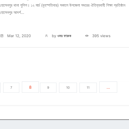
হোসেনপুর থানা পুলিশ। ১২ মার্চ (বৃহস্পতিবার) সকালে উপজেলা সদরের ঐতিহ্যবাহী শিক্ষা প্রতিষ্ঠান
হোসেনপুর আদর্শ...
Mar 12, 2020
by
ওমর ফারুক
395 views
8
...
7
9
10
11