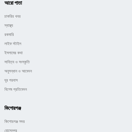
আরো পাতা
চাকরির খবর
স্বাস্থ্য
রকমারি
লাইফ স্টাইল
ইসলামের কথা
সাহিত্য ও সংস্কৃতি
অনুসন্ধান ও আবেদন
দূর পরবাস
বিশেষ প্রতিবেদন
কিশোরগঞ্জ
কিশোরগঞ্জ সদর
হোসেনপুর