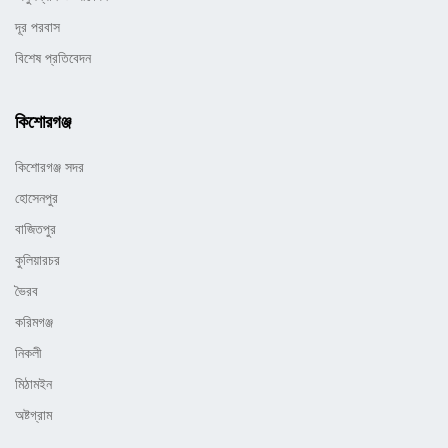
দূর পরবাস
বিশেষ প্রতিবেদন
কিশোরগঞ্জ
কিশোরগঞ্জ সদর
হোসেনপুর
বাজিতপুর
কুলিয়ারচর
ভৈরব
করিমগঞ্জ
নিকলী
মিঠামইন
অষ্টগ্রাম