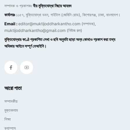
সম্পাদক ও প্রকাশকঃ
বীর মুক্তিযোদ্ধা নিছার আহমদ
কার্যালয়ঃ
১১৫৭, মুক্তিযোদ্ধা ভবন, গাইটাল (জেমিনি রোড), কিশোরগঞ্জ, ঢাকা, বাংলাদেশ।
Email :
editor@muktijoddharkantho.com
(সম্পাদক),
muktijoddharkantho@gmail.com
(নিউজ রুম)
মুক্তিযোদ্ধার কণ্ঠে প্রকাশিত লেখা ও ছবি অনুমতি ছাড়া অন্য কোথাও প্রকাশ করা তথ্য
অধিকার আইনে সম্পূর্ণ বেআইনি।
আরো পাতা
সম্পাদকীয়
মুক্তকলাম
শিক্ষা
ক্যাম্পাস