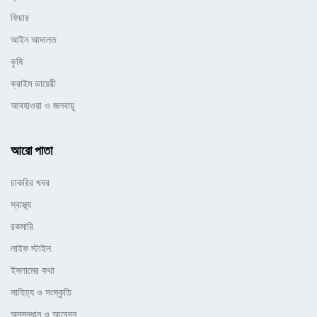
ফিচার
আইন আদালত
কৃষি
ক্রাইম ডায়েরী
আবহাওয়া ও জলবায়ূ
আরো পাতা
চাকরির খবর
স্বাস্থ্য
রকমারি
লাইফ স্টাইল
ইসলামের কথা
সাহিত্য ও সংস্কৃতি
অনুসন্ধান ও আবেদন