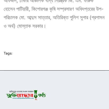
আফজল, ঢাকার আঞ্চলিক খাদ্য নিয়ন্ত্রক জি. এম. ফারুক
হোসেন পাটিয়ারী, কিশোরগঞ্জ কৃষি সম্প্রসারণ অধিদপ্তরের উপ-
পরিচালক মো. আব্দুস সাত্তার, অতিরিক্ত পুলিশ সুপার (প্রশাসন
ও অর্থ) মোস্তাক সরকার।
Tags: