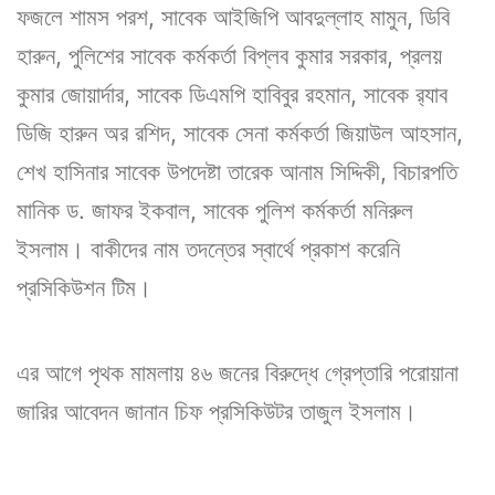
ফজলে শামস পরশ, সাবেক আইজিপি আবদুল্লাহ মামুন, ডিবি
হারুন, পুলিশের সাবেক কর্মকর্তা বিপ্লব কুমার সরকার, প্রলয়
কুমার জোয়ার্দার, সাবেক ডিএমপি হাবিবুর রহমান, সাবেক র‌্যাব
ডিজি হারুন অর রশিদ, সাবেক সেনা কর্মকর্তা জিয়াউল আহসান,
শেখ হাসিনার সাবেক উপদেষ্টা তারেক আনাম সিদ্দিকী, বিচারপতি
মানিক ড. জাফর ইকবাল, সাবেক পুলিশ কর্মকর্তা মনিরুল
ইসলাম। বাকীদের নাম তদন্তের স্বার্থে প্রকাশ করেনি
প্রসিকিউশন টিম।
এর আগে পৃথক মামলায় ৪৬ জনের বিরুদ্ধে গ্রেপ্তারি পরোয়ানা
জারির আবেদন জানান চিফ প্রসিকিউটর তাজুল ইসলাম।