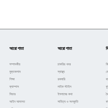
আরো পাতা
আরো পাতা
ক
সম্পাদকীয়
চাকরির খবর
ক
মুক্তকলাম
স্বাস্থ্য
হ
শিক্ষা
রকমারি
ব
ক্যাম্পাস
লাইফ স্টাইল
কু
ফিচার
ইসলামের কথা
ভ
আইন আদালত
সাহিত্য ও সংস্কৃতি
ক