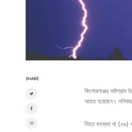
SHARE
কিশোরগঞ্জের অষ্টগ্রাম 
আহত হয়েছেন। শনিবার (
‎নিহত মহব্বত খা (৩৬) 