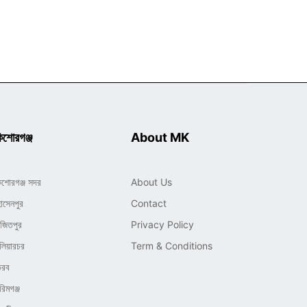
িশোরগঞ্জ
About MK
িশোরগঞ্জ সদর
About Us
োসেনপুর
Contact
াজিতপুর
Privacy Policy
লিয়ারচর
Term & Conditions
ৈরব
রিমগঞ্জ