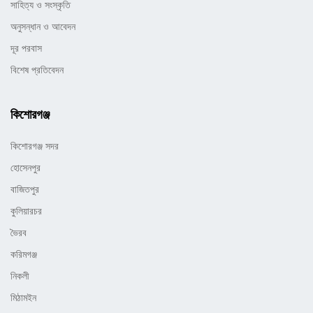
সাহিত্য ও সংস্কৃতি
অনুসন্ধান ও আবেদন
দূর পরবাস
বিশেষ প্রতিবেদন
কিশোরগঞ্জ
কিশোরগঞ্জ সদর
হোসেনপুর
বাজিতপুর
কুলিয়ারচর
ভৈরব
করিমগঞ্জ
নিকলী
মিঠামইন