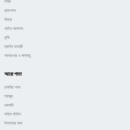
শিক্ষা
ক্যাম্পাস
ফিচার
আইন আদালত
কৃষি
ক্রাইম ডায়েরী
আবহাওয়া ও জলবায়ূ
আরো পাতা
চাকরির খবর
স্বাস্থ্য
রকমারি
লাইফ স্টাইল
ইসলামের কথা