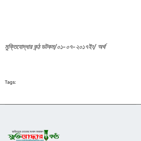
মুক্তিযোদ্ধার কন্ঠ ডটকম/০১-০৭-২০১৭ইং/ অর্থ
Tags: