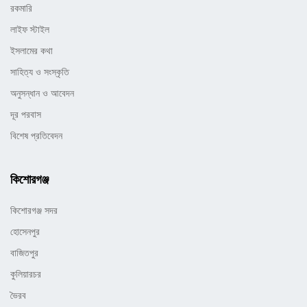
রকমারি
লাইফ স্টাইল
ইসলামের কথা
সাহিত্য ও সংস্কৃতি
অনুসন্ধান ও আবেদন
দূর পরবাস
বিশেষ প্রতিবেদন
কিশোরগঞ্জ
কিশোরগঞ্জ সদর
হোসেনপুর
বাজিতপুর
কুলিয়ারচর
ভৈরব