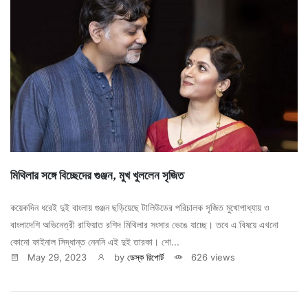
মিথিলার সঙ্গে বিচ্ছেদের গুঞ্জন, মুখ খুললেন সৃজিত
কয়েকদিন ধরেই দুই বাংলায় গুঞ্জন ছড়িয়েছে টালিউডের পরিচালক সৃজিত মুখোপাধ্যায় ও
বাংলাদেশি অভিনেত্রী রাফিয়াত রশিদ মিথিলার সংসার ভেঙে যাচ্ছে। তবে এ বিষয়ে এখনো
কোনো ফাইনাল সিদ্ধান্ত নেননি এই দুই তারকা। শো...
May 29, 2023
by
ডেস্ক রিপোর্ট
626 views