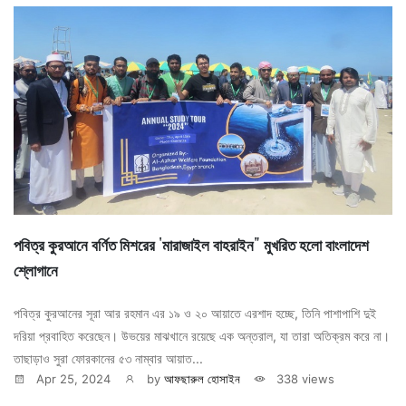
পবিত্র কুরআনে বর্ণিত মিশরের 'মারাজাইল‌ বাহরাইন" মুখরিত হলো বাংলাদেশ
শ্লোগানে
পবিত্র কুরআনে‌র সূরা আর রহমান এর ১৯ ও ২০ আয়াতে এরশাদ হচ্ছে, তিনি পাশাপাশি দুই
দরিয়া প্রবাহিত করেছেন। উভয়ের মাঝখানে রয়েছে এক অন্তরাল, যা তারা অতিক্রম করে না।
তাছাড়াও সুরা ফোরকানের ৫৩ নাম্বার আয়াত...
Apr 25, 2024
by
আফছারুল হোসাইন
338 views