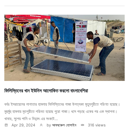
ফিলিস্তিনের খান ইউনিস আলোকিত করলো বাংলাদেশিরা
বর্বর ইসরায়েলের লাগাতার হামলায় ফিলিস্তিনের গাজা উপত্যকা মৃত্যুপুরীতে পরিণত হয়েছে।
মুহুর্মুহু হামলায় মৃতপুরীতে পরিনত হয়েছে পুরো গাজা। ধসে পড়ছে একের পর এক স্থাপনা।
খাবার, সুপেয় পানি ও বিদ্যুৎ এর সংকটে...
Apr 29, 2024
by
আফছারুল হোসাইন
316 views