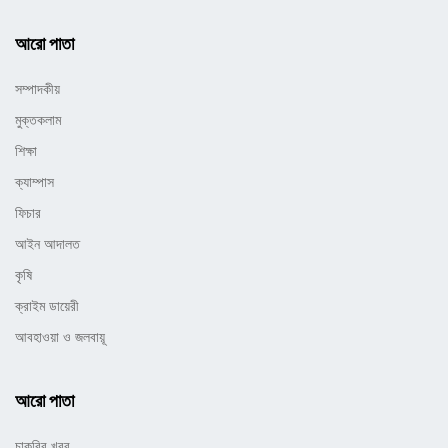
আরো পাতা
সম্পাদকীয়
মুক্তকলাম
শিক্ষা
ক্যাম্পাস
ফিচার
আইন আদালত
কৃষি
ক্রাইম ডায়েরী
আবহাওয়া ও জলবায়ূ
আরো পাতা
চাকরির খবর