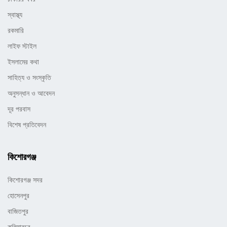
স্বাস্থ্য
রকমারি
লাইফ স্টাইল
ইসলামের কথা
সাহিত্য ও সংস্কৃতি
অনুসন্ধান ও আবেদন
দূর পরবাস
বিশেষ প্রতিবেদন
কিশোরগঞ্জ
কিশোরগঞ্জ সদর
হোসেনপুর
বাজিতপুর
কুলিয়ারচর