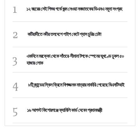
1
১২ বছরের সেই শিশুর গর্ভে জন্ম নেওয়া নবজাতকের ডিএনএ নমুনা সংগ্রহ
2
কটিয়াদীতে নদীর তলদেশে পাইপ কেটে গ্যাস চুরির চেষ্টা
3
একদিনে মরক্কো থেকে সাঁতরে-সীমানা টপকে স্পেনের ভুখণ্ডে ঢুকল ৫০
হাজার লোক
4
৮টি ব্র্যান্ডের স্কিন ক্রিমে বিপজ্জনক মাত্রার মার্কারি পেয়েছে বিএসটিআই
5
১৬ আগস্ট কিশোরগঞ্জে ফ্যামিলি কার্ড দেবেন প্রধানমন্ত্রী