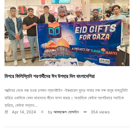
মিশরে ফিলিস্তিনি শরণার্থীদের ঈদ উপহার দিল বাংলাদেশিরা
অক্টোবর থেকে শুরু হ‌ওয়া‌ চলমান‌ প্যালেষ্টাইন‌ -ইজরায়েল যুদ্ধে‌ গাযার‌‌ লক্ষ লক্ষ মানুষ বাস্তুভিটা
হারিয়ে একদিকে যেমন মানবেতর জীবন যাপন করছে। অন্যদিকে কেউবা স্বপরিবারে সবাইকে
হারিয়ে, কেউবা সন্তান‌...
Apr 14, 2024
by
আফছারুল হোসাইন
354 views