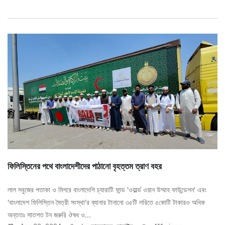
ফিলিস্তিনের পথে বাংলাদেশীদের পাঠানো বৃহত্তম ত্রাণ বহর
লাল সবুজের পতাকা ও মিশরে বাংলাদেশি চ্যারাটি ফান্ড 'ওয়ার্ল্ড ওয়ান উম্মাহ ফাউন্ডেশন' এবং
'বাংলাদেশ ফিলিস্তিন মৈত্রী সংস্থা'র ব্যানার‌ টানানো ৩৫টি লরিতে ৫কোটি টাকার‌ও অধিক
অন্ততঃ সাতশত টন জরুরি ঔষধ ও...