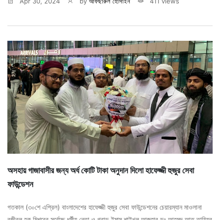
Apr 30, 2024
by
আফছারুল হোসাইন
411 views
অসহায় গাজাবাসীর জন্য অর্ধ কোটি টাকা অনুদান দিলো হাফেজ্জী হুজুর সেবা
ফাউন্ডেশন
গতকাল (৩০শে এপ্রিল) বাংলাদেশের হাফেজ্জী হুজুর সেবা ফাউন্ডেশনের চেয়ারম্যান মাওলানা
রজীবুল হক‌ মিশরের সর্বোচ্চ ধর্মীয় নেতা ও গ্রান্ড ইমাম শাইখুল আজহার ডঃ আহমদ আত তায়্যিব‌