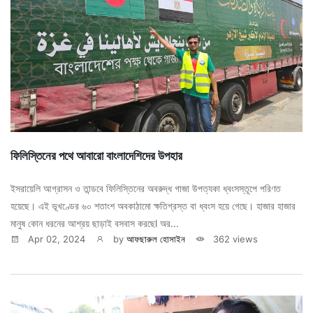
ফিলিস্তিনের পথে আবারো বাংলাদেশিদের উপহার
ইসরায়েলি আগ্রাসন ও তান্ডবে ফিলিস্তিনের অবরুদ্ধ গাজা উপত্যকা ধ্বংসস্তূপে পরিণত
হয়েছে। এই ভূখণ্ডের ৬০ শতাংশ অবকাঠামো ক্ষতিগ্রস্ত বা ধ্বংস হয়ে গেছে। হাজার হাজার
মানুষ কোন ধরনের আশ্রয় ছাড়াই বসবাস করছেl অর...
Apr 02, 2024
by
আফছারুল হোসাইন
362 views