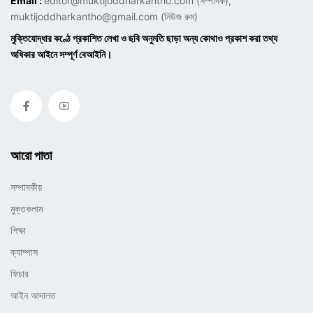
Email :
editor@muktijoddharkantho.com
(সম্পাদক),
muktijoddharkantho@gmail.com
(নিউজ রুম)
মুক্তিযোদ্ধার কণ্ঠে প্রকাশিত লেখা ও ছবি অনুমতি ছাড়া অন্য কোথাও প্রকাশ করা তথ্য
অধিকার আইনে সম্পূর্ণ বেআইনি।
আরো পাতা
সম্পাদকীয়
মুক্তকলাম
শিক্ষা
ক্যাম্পাস
ফিচার
আইন আদালত