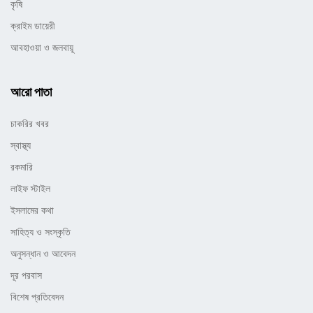
কৃষি
ক্রাইম ডায়েরী
আবহাওয়া ও জলবায়ূ
আরো পাতা
চাকরির খবর
স্বাস্থ্য
রকমারি
লাইফ স্টাইল
ইসলামের কথা
সাহিত্য ও সংস্কৃতি
অনুসন্ধান ও আবেদন
দূর পরবাস
বিশেষ প্রতিবেদন