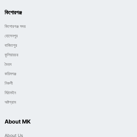
কিশোরগঞ্জ
কিশোরগঞ্জ সদর
হোসেনপুর
বাজিতপুর
কুলিয়ারচর
ভৈরব
করিমগঞ্জ
নিকলী
মিঠামইন
অষ্টগ্রাম
About MK
About Us