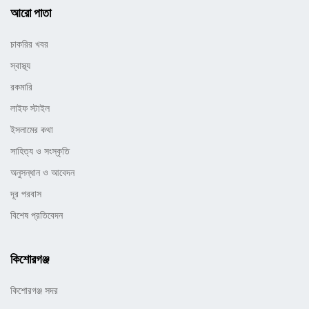
আরো পাতা
চাকরির খবর
স্বাস্থ্য
রকমারি
লাইফ স্টাইল
ইসলামের কথা
সাহিত্য ও সংস্কৃতি
অনুসন্ধান ও আবেদন
দূর পরবাস
বিশেষ প্রতিবেদন
কিশোরগঞ্জ
কিশোরগঞ্জ সদর