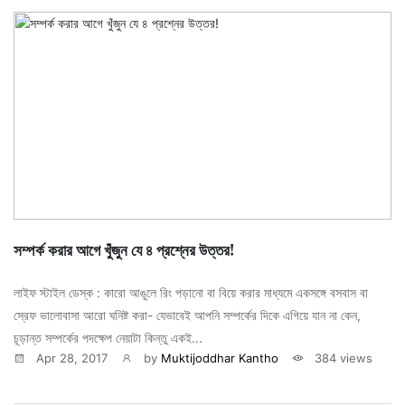
সম্পর্ক করার আগে খুঁজুন যে ৪ প্রশ্নের উত্তর!
লাইফ স্টাইল ডেস্ক : কারো আঙুলে রিং পড়ানো বা বিয়ে করার মাধ্যমে একসঙ্গে বসবাস বা
স্রেফ ভালোবাসা আরো ঘনিষ্ট করা- যেভাবেই আপনি সম্পর্কের দিকে এগিয়ে যান না কেন,
চূড়ান্ত সম্পর্কের পদক্ষেপ নেয়াটা কিন্তু একই...
Apr 28, 2017
by
Muktijoddhar Kantho
384 views