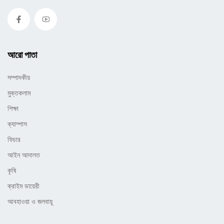
আরো পাতা
সম্পাদকীয়
মুক্তকলাম
শিক্ষা
ক্যাম্পাস
ফিচার
আইন আদালত
কৃষি
ক্রাইম ডায়েরী
আবহাওয়া ও জলবায়ূ