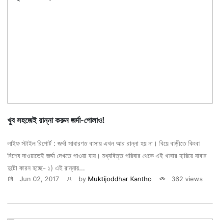
খুব সহজেই রান্না করুন জর্দা-পোলাও!
লাইফ স্টাইল রিপোর্ট : জর্দ্দা সাধারণত বাসায় এখন আর রান্না হয় না। বিয়ে বাড়ীতে কিংবা
বিশেষ দাওয়াতেই জর্দ্দা দেখতে পাওয়া যায়। মধ্যবিত্ত পরিবার থেকে এই খাবার হারিয়ে যাবার
দুটো কারন হচ্ছে- ১) এই রান্নায়...
Jun 02, 2017
by
Muktijoddhar Kantho
362 views