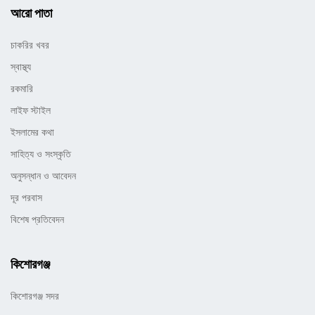
আরো পাতা
চাকরির খবর
স্বাস্থ্য
রকমারি
লাইফ স্টাইল
ইসলামের কথা
সাহিত্য ও সংস্কৃতি
অনুসন্ধান ও আবেদন
দূর পরবাস
বিশেষ প্রতিবেদন
কিশোরগঞ্জ
কিশোরগঞ্জ সদর