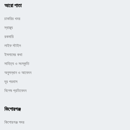
আরো পাতা
চাকরির খবর
স্বাস্থ্য
রকমারি
লাইফ স্টাইল
ইসলামের কথা
সাহিত্য ও সংস্কৃতি
অনুসন্ধান ও আবেদন
দূর পরবাস
বিশেষ প্রতিবেদন
কিশোরগঞ্জ
কিশোরগঞ্জ সদর