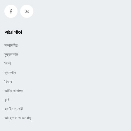
আরো পাতা
সম্পাদকীয়
মুক্তকলাম
শিক্ষা
ক্যাম্পাস
ফিচার
আইন আদালত
কৃষি
ক্রাইম ডায়েরী
আবহাওয়া ও জলবায়ূ