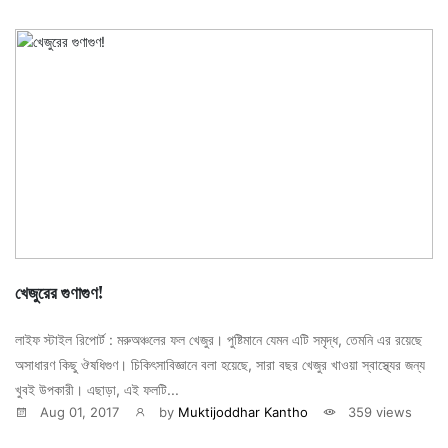
খেজুরের গুণাগুণ!
লাইফ স্টাইল রিপোর্ট : মরুঅঞ্চলের ফল খেজুর। পুষ্টিমানে যেমন এটি সমৃদ্ধ, তেমনি এর রয়েছে
অসাধারণ কিছু ঔষধিগুণ। চিকিৎসাবিজ্ঞানে বলা হয়েছে, সারা বছর খেজুর খাওয়া স্বাস্থ্যের জন্য
খুবই উপকারী। এছাড়া, এই ফলটি...
Aug 01, 2017
by
Muktijoddhar Kantho
359 views