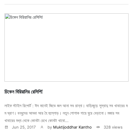
চিকেন বিরিয়ানির রেসিপি!
লাইফ স্টাইল রিপোর্ট : ঈদ মানেই জিভে জল আনা সব রান্না। বাড়িজুড়ে সুস্বাদু সব খাবারের ম
ম ঘ্রাণ। বন্ধুদের আড্ডা আর হৈ হুল্লোড়। নতুন পোশাক গায়ে ঘুরে বেড়ানো। মজার সব
খাবারের মধ্য থেকে কোনটা রেখে কোনটা খাবো...
Jun 25, 2017
by
Muktijoddhar Kantho
328 views