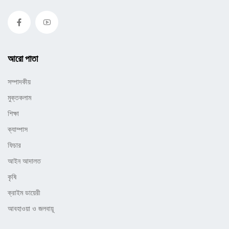
আরো পাতা
সম্পাদকীয়
মুক্তকলাম
শিক্ষা
ক্যাম্পাস
ফিচার
আইন আদালত
কৃষি
ক্রাইম ডায়েরী
আবহাওয়া ও জলবায়ূ